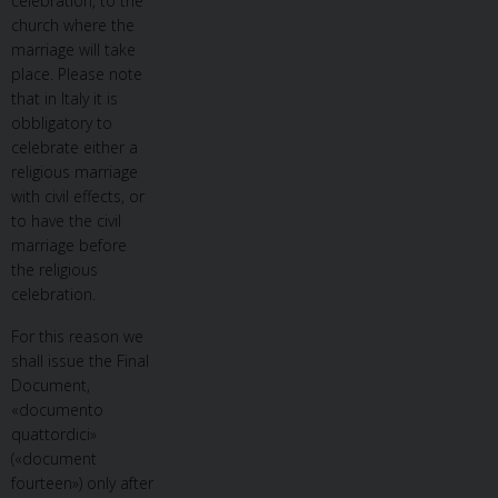
celebration, to the
church where the
marriage will take
place. Please note
that in Italy it is
obbligatory to
celebrate either a
religious marriage
with civil effects, or
to have the civil
marriage before
the religious
celebration.
For this reason we
shall issue the Final
Document,
«documento
quattordici»
(«document
fourteen») only after