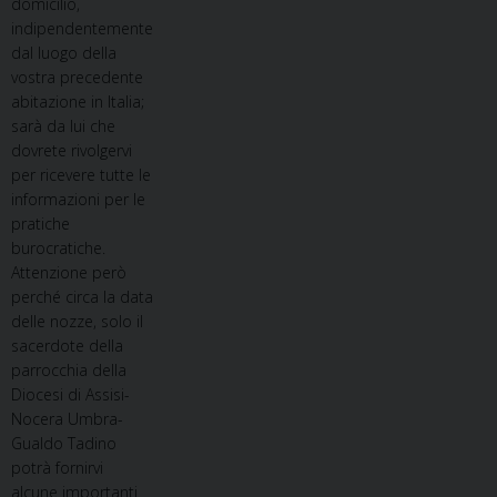
domicilio,
indipendentemente
dal luogo della
vostra precedente
abitazione in Italia;
sarà da lui che
dovrete rivolgervi
per ricevere tutte le
informazioni per le
pratiche
burocratiche.
Attenzione però
perché circa la data
delle nozze, solo il
sacerdote della
parrocchia della
Diocesi di Assisi-
Nocera Umbra-
Gualdo Tadino
potrà fornirvi
alcune importanti