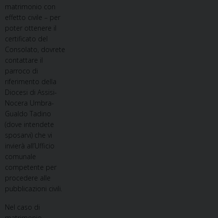
matrimonio con
effetto civile – per
poter ottenere il
certificato del
Consolato, dovrete
contattare il
parroco di
riferimento della
Diocesi di Assisi-
Nocera Umbra-
Gualdo Tadino
(dove intendete
sposarvi) che vi
invierà all’Ufficio
comunale
competente per
procedere alle
pubblicazioni civili.
Nel caso di
matrimonio