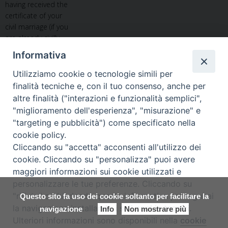
having received the
certificate of your
civil marriage (if you
are already civilly
married) o after
Informativa
having received the
«Nulla Osta
Utilizziamo cookie o tecnologie simili per
Consolare»
finalità tecniche e, con il tuo consenso, anche per
(Consular
altre finalità ("interazioni e funzionalità semplici",
Permission) from
"miglioramento dell'esperienza", "misurazione" e
your Consulate
"targeting e pubblicità") come specificato nella
here in Italia (if you
cookie policy.
are celebrating a
Cliccando su "accetta" acconsenti all'utilizzo dei
«concordatory
cookie. Cliccando su "personalizza" puoi avere
marriage», a
maggiori informazioni sui cookie utilizzati e
religious marriage
with civil effects).
personalizzare le tue preferenze. Cliccando su
"rifiuta" o chiudendo questa informativa proseguirai
Questo sito fa uso dei cookie soltanto per facilitare la
For further
la navigazione installando i soli cookie tecnici.
navigazione
Info
Non mostrare più
information about
Ulteriori informazioni sono disponibili nella
cookie
Preferenze Cookie
the kind of «Nulla