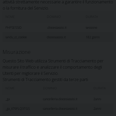
attività strettamente necessarie a garantire il funzionamento
o la fornitura del Servizio.
NOME
DOMINIO
DURATA
PHPSESSID
.diocesiassisi.it
sessione
iandu_cc_cookie
diocesiassisi.it
182 giorni
Misurazione
Questo Sito Web utilizza Strumenti di Tracciamento per
misurare il traffico e analizzare il comportamento degli
Utenti per migliorare il Servizio.
Strumenti di Tracciamento gestiti da terze parti
NOME
DOMINIO
DURATA
_ga
cancelleria.diocesiassisi.it
2anni
_ga_X79FLQ3TGS
cancelleria.diocesiassisi.it
2anni