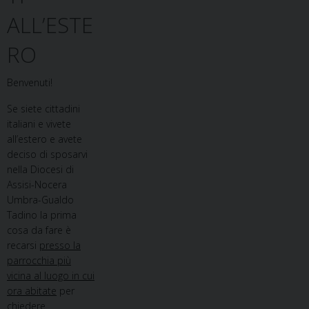
ALL’ESTE
RO
Benvenuti!
Se siete cittadini
italiani e vivete
all’estero e avete
deciso di sposarvi
nella Diocesi di
Assisi-Nocera
Umbra-Gualdo
Tadino la prima
cosa da fare è
recarsi
presso la
parrocchia più
vicina al luogo in cui
ora abitate
per
chiedere