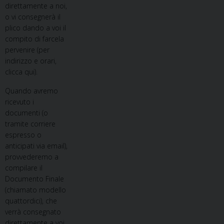
direttamente a noi,
o vi consegnerà il
plico dando a voi il
compito di farcela
pervenire (per
indirizzo e orari,
clicca qui).
Quando avremo
ricevuto i
documenti (o
tramite corriere
espresso o
anticipati via email),
provvederemo a
compilare il
Documento Finale
(chiamato modello
quattordici), che
verrà consegnato
direttamente a voi